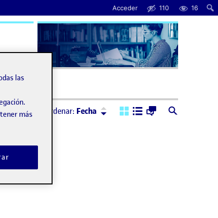
Acceder
110
16
uda
odas las
vegación.
Ordenar:
Descendente
Ordenar:
Fecha
obtener más
rar