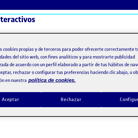
teractivos
ActiFolios
Ay
os
cookies
propias y de terceros para poder ofrecerte correctamente t
dades del sitio web, con fines analíticos y para mostrarte publicidad
zada de acuerdo con un perfil elaborado a partir de tus hábitos de na
eptar, rechazar o configurar tus preferencias haciendo clic abajo, u 
ón en nuestra
política de cookies.
Aceptar
Rechazar
Configu
Final: Solución transversal híbrida a la problemática presentada (II)