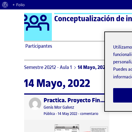
Acerca de WordPress
+ Folio
Logo Ágora
Conceptualización de in
Saltar al contenido
Participantes
Utilizam
funcionali
personali
Semestre 20212 - Aula 1
14 Mayo, 2022
Puedes ac
informaci
14 Mayo, 2022
Practica. Proyecto Final: Solución transversal híbrida a la problemática presentada (II)
Publicado por
Publicado por
Genis Mor Galvez
Visibilidad:
Fecha de publicación
en Practica. Proyecto 
Pública
-
14 May 2022
-
comentario