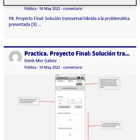
Publicado por
Pablo Muñoz González
Visibilidad:
Fecha de publicación
en PR. Solución transversal híbrida
Pública
-
16 May 2022
-
comentario
PR. Proyecto Final: Solución transversal híbrida a la problemática
presentada (II) …
Practica. Proyecto Final: Solución transversal híbrida a la problemática presentada (II)
Publicado por
Publicado por
Genis Mor Galvez
Visibilidad:
Fecha de publicación
en Practica. Proyecto Final: Soluci
Pública
-
14 May 2022
-
comentario