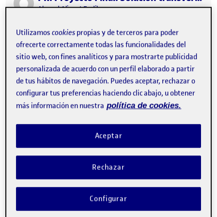
Publicado por
Ahmed Aliouat Fodil
Visibilidad:
Fecha de publicación
16 mayo, 2022 9:42 pm
en PR. Proyecto Final: Solución tr
Pública
-
16 May 2022
-
comentario
Utilizamos
cookies
propias y de terceros para poder
ofrecerte correctamente todas las funcionalidades del
sitio web, con fines analíticos y para mostrarte publicidad
personalizada de acuerdo con un perfil elaborado a partir
de tus hábitos de navegación. Puedes aceptar, rechazar o
configurar tus preferencias haciendo clic abajo, u obtener
más información en nuestra
política de cookies.
Aceptar
PR. Proyecto Final: Solución transversal híbrida a la problemática
presentada (II) …
Rechazar
Configurar
PR. Solución transversal híbrida a la problemática trabajada (II)
Publicado por