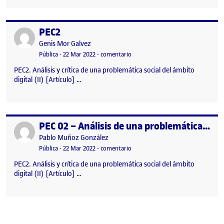
PEC2
Publicado por
Publicado por
Genis Mor Galvez
Visibilidad:
Fecha de publicación
7 abril, 2022 5:50 pm
en PEC2
Pública
-
22 Mar 2022
-
comentario
PEC2. Análisis y crítica de una problemática social del ámbito
digital (II) [Artículo] …
PEC 02 – Análisis de una problemática social y cultural del ámbito digital (II)
Publicado por
Publicado por
Pablo Muñoz González
Visibilidad:
Fecha de publicación
22 marzo, 2022 3:38 pm
en PEC 02 – Análisis de una problemá
Pública
-
22 Mar 2022
-
comentario
PEC2. Análisis y crítica de una problemática social del ámbito
digital (II) [Artículo] …