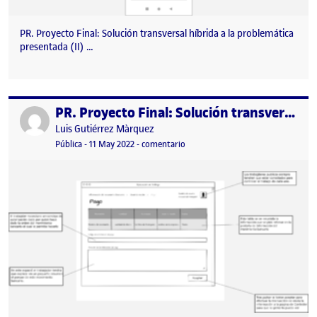
PR. Proyecto Final: Solución transversal híbrida a la problemática
presentada (II) …
PR. Proyecto Final: Solución transversal híbrida a la problemática presentada (II)
Publicado por
Publicado por
Luis Gutiérrez Màrquez
Visibilidad:
Fecha de publicación
en PR. Proyecto Final: Solución tra
Pública
-
11 May 2022
-
comentario