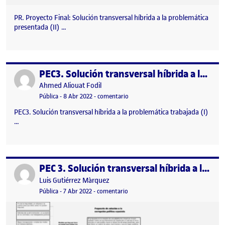
PR. Proyecto Final: Solución transversal híbrida a la problemática
presentada (II) …
PEC3. Solución transversal híbrida a la problemática trabajada
Publicado por
Publicado por
Ahmed Aliouat Fodil
Visibilidad:
Fecha de publicación
19 abril, 2022 10:51 am
en PEC3. Solución transversal híbrid
Pública
-
8 Abr 2022
-
comentario
PEC3. Solución transversal híbrida a la problemática trabajada (I)
…
PEC 3. Solución transversal híbrida a la problemática trabajada (I)
Publicado por
Publicado por
Luis Gutiérrez Màrquez
Visibilidad:
Fecha de publicación
en PEC 3. Solución transversal híbrid
Pública
-
7 Abr 2022
-
comentario