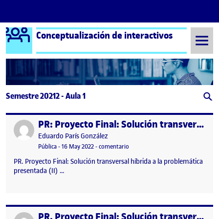
Logo Ágora
Conceptualización de interactivos
Saltar al contenido
Semestre 20212 - Aula 1
PR: Proyecto Final: Solución transversal híbrida a la problemática presentada (II)
Publicado por
Publicado por
Eduardo París González
Visibilidad:
Fecha de publicación
16 mayo, 2022 9:55 pm
en PR: Proyecto Final: Solución tra
Pública
-
16 May 2022
-
comentario
PR. Proyecto Final: Solución transversal híbrida a la problemática
presentada (II) …
PR. Proyecto Final: Solución transversal híbrida a la problemática presentada
Publicado por