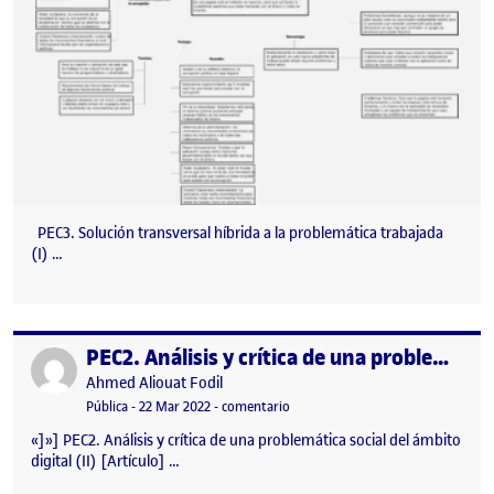
PEC3. Solución transversal híbrida a la problemática trabajada
(I) …
PEC2. Análisis y crítica de una problemática social del ámbito digital (II)
Publicado por
Publicado por
Ahmed Aliouat Fodil
Visibilidad:
Fecha de publicación
22 marzo, 2022 11:16 pm
en PEC2. Análisis y crítica de una p
Pública
-
22 Mar 2022
-
comentario
«]»] PEC2. Análisis y crítica de una problemática social del ámbito
digital (II) [Artículo] …