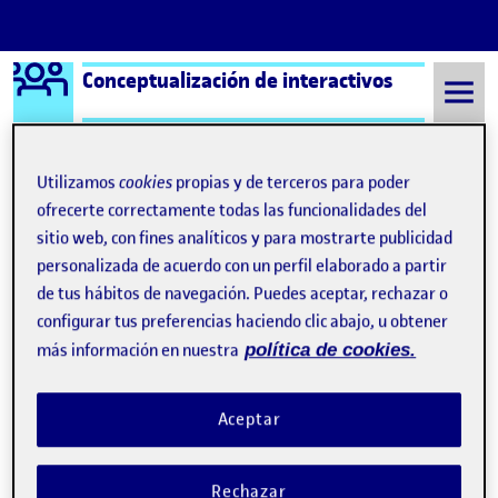
Logo Ágora
Conceptualización de interactivos
Saltar al contenido
Utilizamos
cookies
propias y de terceros para poder
ofrecerte correctamente todas las funcionalidades del
Semestre 20212 - Aula 1
Eduardo París González
sitio web, con fines analíticos y para mostrarte publicidad
Eduardo París González
personalizada de acuerdo con un perfil elaborado a partir
de tus hábitos de navegación. Puedes aceptar, rechazar o
configurar tus preferencias haciendo clic abajo, u obtener
PR: Proyecto Final: Solución transversal híbrida a la problemática presentada (II)
Publicado por
más información en nuestra
política de cookies.
Publicado por
Eduardo París González
Visibilidad:
Fecha de publicación
16 mayo, 2022 9:55 pm
en PR: Proyecto Final: Solución tra
Pública
-
16 May 2022
-
comentario
Aceptar
PR. Proyecto Final: Solución transversal híbrida a la problemática
presentada (II) …
Rechazar