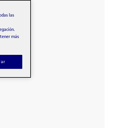
odas las
vegación.
obtener más
rar