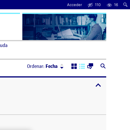
Acceder
110
16
uda
Ordenar:
Descendente
Ordenar:
Fecha
expandir / cont