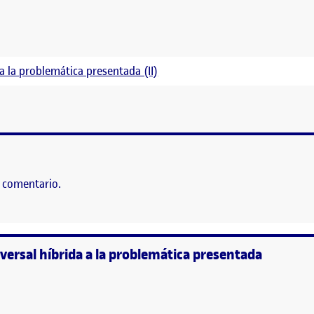
 a la problemática presentada (II)
UCIÓN TRANSVERSAL HÍBRIDA A LA PROBLEMÁTICA PRESE
 comentario.
versal híbrida a la problemática presentada
l: Solución transversal híbrida a la problemática presentada