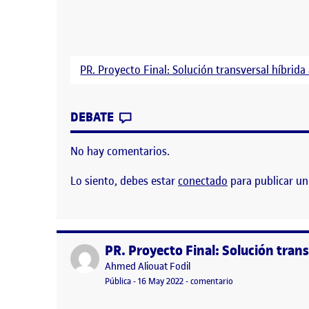
PR. Proyecto Final: Solución transversal híbrida
CONTRIBUTION
0
EN PR: PROYECTO FINAL: SOL
DEBATE
No hay comentarios.
Lo siento, debes estar
conectado
para publicar un
PR. Proyecto Final: Solución trans
Publicado por
Publicado por
Ahmed Aliouat Fodil
Visibilidad:
Fecha de publicación
16 mayo, 2022 9:42 pm
en PR. Proyecto Fina
Pública
-
16 May 2022
-
comentario