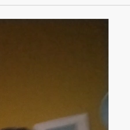
 la problemática presentada (II) …