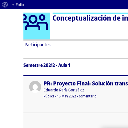
Acerca de WordPress
+ Folio
Logo Ágora
Conceptualización de in
Saltar al contenido
Participantes
Semestre 20212 - Aula 1
PR: Proyecto Final: Solución trans
Publicado por
Publicado por
Eduardo París González
Visibilidad:
Fecha de publicación
16 mayo, 2022 9:55 pm
en PR: Proyecto Final
Pública
-
16 May 2022
-
comentario
PR. Proyecto Final: Solución transversal híbrida a