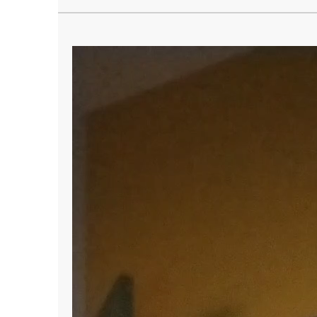
PR. Proyecto Final: Solución transversal híbrida a
Reproductor
de
vídeo