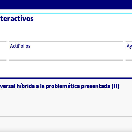
teractivos
ActiFolios
Ay
versal híbrida a la problemática presentada (II)
: Solución transversal híbrida a la problemática presentada (II)
 la problemática presentada (II) …